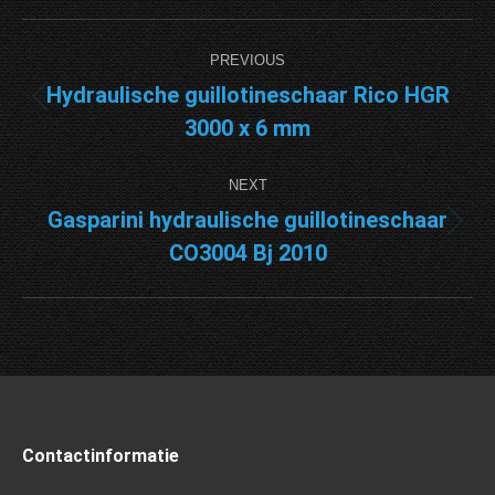
Project
PREVIOUS
navigation
Hydraulische guillotineschaar Rico HGR
Previous
3000 x 6 mm
project:
NEXT
Gasparini hydraulische guillotineschaar
Next
CO3004 Bj 2010
project:
Contactinformatie