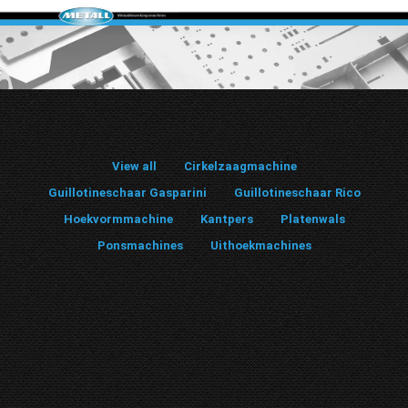
View all
Cirkelzaagmachine
Guillotineschaar Gasparini
Guillotineschaar Rico
Hoekvormmachine
Kantpers
Platenwals
Ponsmachines
Uithoekmachines