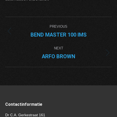
Project
PREVIOUS
navigation
BEND MASTER 100 IMS
Previous
project:
NEXT
ARFO BROWN
Next
project:
Contactinformatie
Dr C.A. Gerkestraat 161