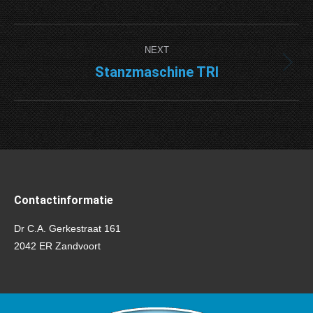
Project
NEXT
navigation
Stanzmaschine TRI
Next
project:
Contactinformatie
Dr C.A. Gerkestraat 161
2042 ER Zandvoort