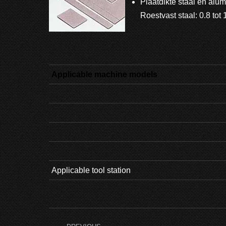
Plaatdikte staal en alum
Roestvast staal: 0.8 tot
Applicable machine models
Applicable tool station
Project