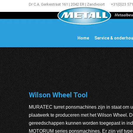
Dr C.A. Gerkestraat 161 | 2042 ER | Zandvoort
+31(0)23 57
Home
Service & onderho
Wilson Wheel Tool
MURATEC turret ponsmachines zijn in staat om un
plaatwerk te produceren met het Wilson Wheel. D
gereedschappen kunnen worden toegepast in inde
MOTORUM series ponsmachines. Er zijn vijf typ