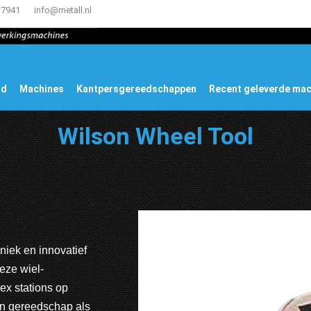
17941
info@metall.nl
ud
Machines
Kantpersgereedschappen
Recent geleverde ma
Wilson Wheel Tool
iek en innovatief
eze wiel-
x stations op
en gereedschap als