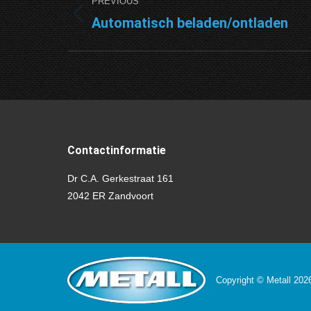
PREVIOUS
navigation
Automatisch beladen/ontladen
Previous
project:
Contactinformatie
Dr C.A. Gerkestraat 161
2042 ER Zandvoort
Copyright © Metall 20