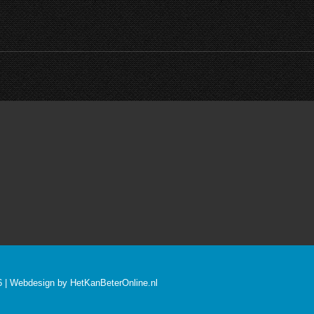
Next
project:
26 | Webdesign by
HetKanBeterOnline.nl