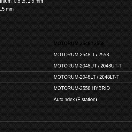
inium: 0.8 tot 1.6 mm
 1.5 mm
MOTORUM-2548 / 2558
MOTORUM-2548-T / 2558-T
MOTORUM-2048UT / 2048UT-T
MOTORUM-2048LT / 2048LT-T
MOTORUM-2558 HYBRID
Autoindex (F station)