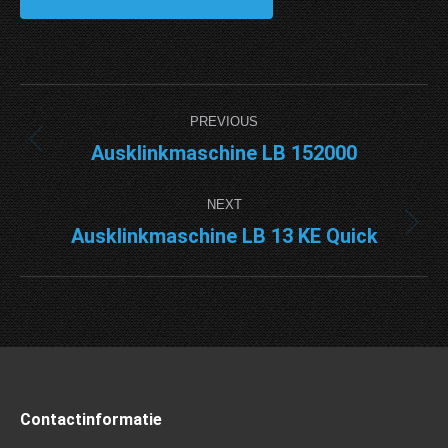
Project
PREVIOUS
navigation
Ausklinkmaschine LB 152000
Previous
project:
NEXT
Ausklinkmaschine LB 13 KE Quick
Next
project:
Contactinformatie