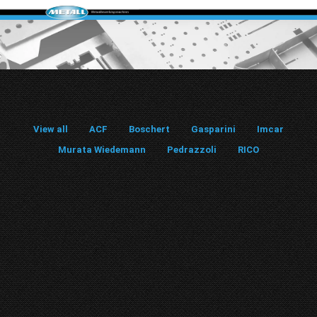
View all
ACF
Boschert
Gasparini
Imcar
Murata Wiedemann
Pedrazzoli
RICO