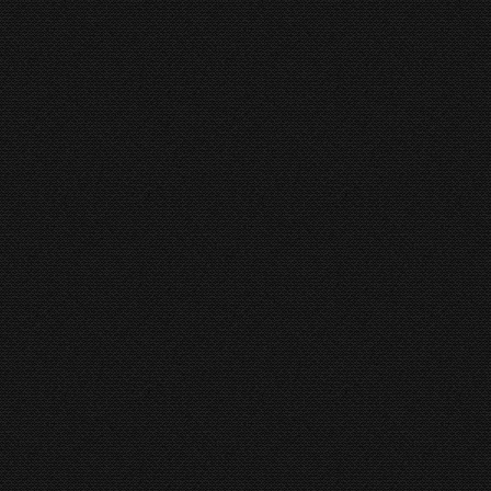
PRCB
Kantbank Rico
,
RICO
RICO PRCN