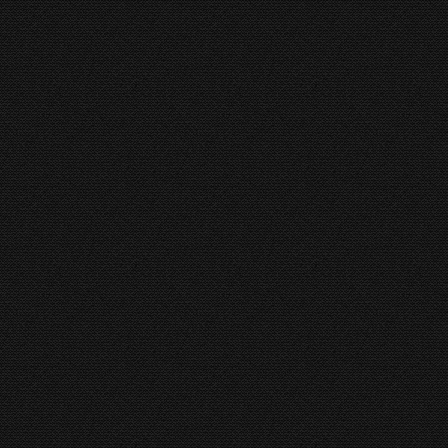
Rico HGR
RICO
HGR Matic
RICO