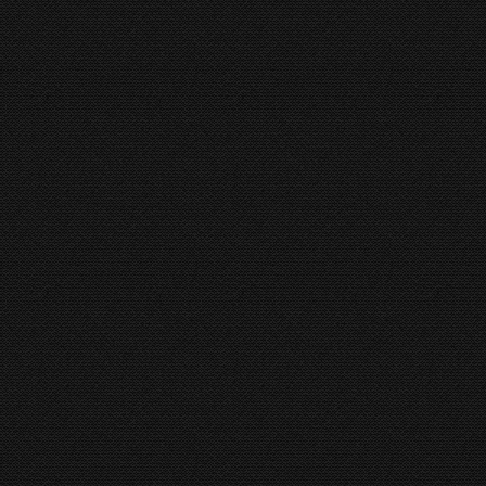
X-Press
Gasparini
,
Kantbank Gasparini
By
hkboadmin
12 Ja
X-Press De GASPARINI X-Press kantbank seri
Dit dankzij de flexibiliteit, de hoge kwali