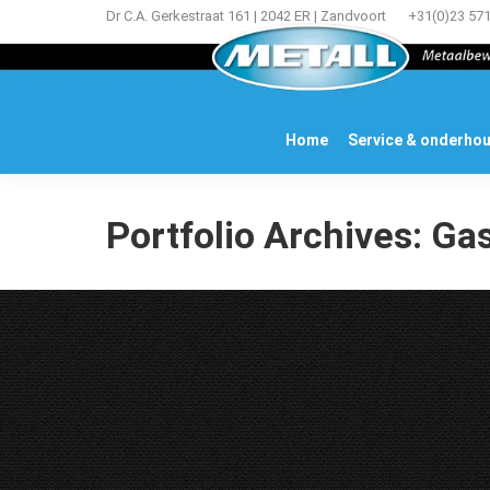
Dr C.A. Gerkestraat 161 | 2042 ER | Zandvoort
+31(0)23 57
Home
Service & onderho
Portfolio Archives:
Gas