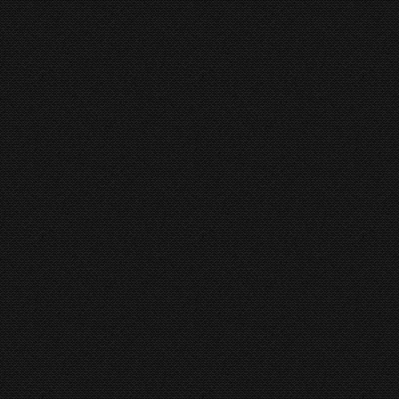
en. Op de foto ziet u een machine van voor en
ed als nieuw.