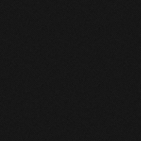
nuary 2016
e, garandeert een topklasse machine welke voldoet aan de m
teit in uitvoering en werking en beschikbare opties die Gaspa