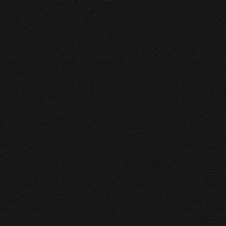
bewerkingsindustrie is toegepast in de nieuwe
 eindprodukt. Zeer kosten-efficient. Beste
bruik…