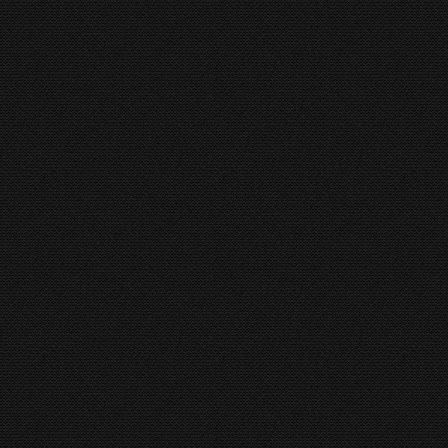
X-Cut
Gasparini
,
Guillotineschaar Gasparini
By
hkboadmin
X-Cut Alle ervaring die Gasparini heeft opge
Gasparini X-CUT guillotineschaar serie. Een ma
snijkwaliteit beschikbaar in de markt Kwalitat