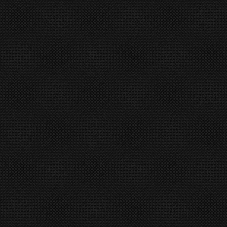
 complete revisies en update van besturing en veiligheidssystem
 een dia-show van het revisie proces. De machine is weer zo go