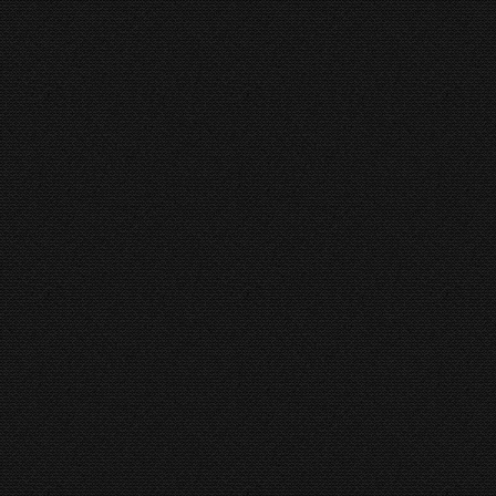
Gasparini revisie service
Gasparini
By
hkboadmin
12 January 2016
Gasparini revisie service Metall verzorgt ook
na de revisie. Bekijkt u ook het filmpje voor