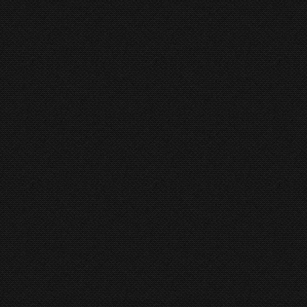
eest veeleisende wensen van de afnemer.
rini aan de bovenkant van de markt plaatsen.