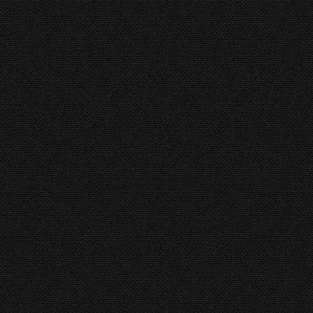
12 January 2016
bouwd in 40 jaar op het gebied van scharen voor de plaatmetaal
chine met zeer hoge kwaliteit in uitvoering, werking en perfect
ief hoge prestaties Zeer gebruikersvriendelijk Lager energie ver