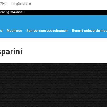
17941
info@metall.nl
ud
Machines
Kantpersgereedschappen
Recent geleverde ma
parini