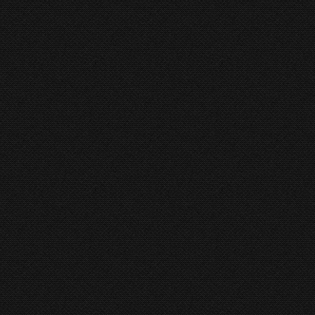
X-Press
Gasparini
,
Kantbank Gasparini
RICO PRCN
Kantbank Rico
,
RICO