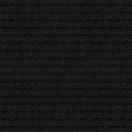
Hydraulic Press Brake Profi FUN
28/1000 CNC
Boschert
,
Kantbank Boschert
,
Kantpers
Hydraulic Press Brake Profi 56 CNC
Boschert
,
Kantbank Boschert
,
Kantpers