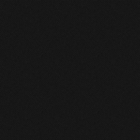
Hydraulic Press Brake Profi 28 CNC
Boschert
,
Kantbank Boschert
,
Kantpers